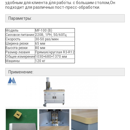
удобным для клиента для работы. с большим столом,Он
подходит для различных пост-пресс-обработки.
Параметры:
Модель
MF-100 (B)
Силовое питание
220В, 1PH, 50/60Гц
Скорость
30-50 раз/мин
Ширина резки
65 мм
Высота резки
80 мм
Размер лезвия
Прямая/круглая R3-R12
Общее измерение
1030×680×1370 мм
Машины
120 кг
Применение: