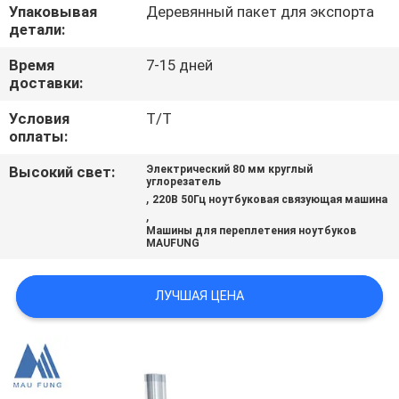
КОНТРОЛЬ
Упаковывая
Деревянный пакет для экспорта
детали:
КАЧЕСТВА
Время
7-15 дней
доставки:
СВЯЖИТЕСЬ
Условия
T/T
С
оплаты:
НАМИ
Высокий свет:
Электрический 80 мм круглый
углорезатель
,
220В 50Гц ноутбуковая связующая машина
НОВОСТИ
,
Машины для переплетения ноутбуков
MAUFUNG
СЛУЧАИ
ЛУЧШАЯ ЦЕНА
КАРТА
САЙТА