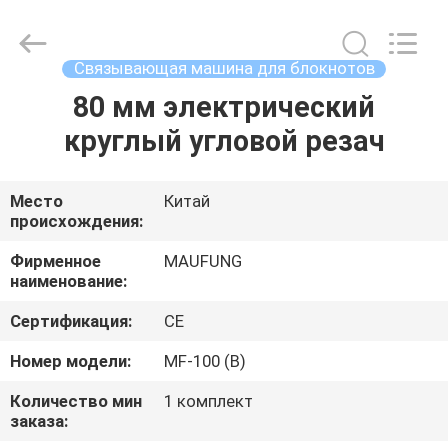
2026
DONGGUAN
MAUFUNG
MACHINERY
CO.,LTD.
Связывающая машина для блокнотов
All
Rights
Reserved.
80 мм электрический
ДОМ
круглый угловой резач
ПРОДУКЦИЯ
Место
Китай
происхождения:
О
НАС
Фирменное
MAUFUNG
наименование:
Сертификация:
CE
ЭКСКУРСИЯ
ПО
Номер модели:
MF-100 (B)
ЗАВОДУ
Количество мин
1 комплект
заказа: